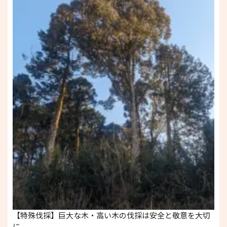
【特殊伐採】巨大な木・高い木の伐採は安全と敬意を大切
に