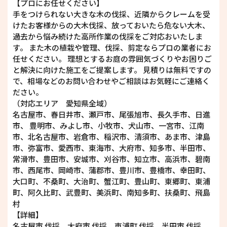
【プロにお任せください】
手をつけられない大きな木の伐採、近隣からクレームを受
けたお客様からの大木伐採、放っておいたら危ない大木、
過去から悩み続けた高所作業の伐採をご対応おいたしま
す。 また木の植栽や管理、伐採、剪定ならプロの業者にお
任せください。 理想とするお庭の雰囲気づくりやお困りご
と解決に向けた施工をご提案します。 見積りは無料ですの
で、相場などのお問い合わせやご相談はお気軽にご連絡く
ださい。
（対応エリア 愛知県全域）
名古屋市、春日井市、瀬戸市、尾張旭市、長久手市、日進
市、 豊明市、みよし市、小牧市、犬山市、一宮市、江南
市、北名古屋市、岩倉市、稲沢市、清須市、あま市、津島
市、弥富市、愛西市、東海市、大府市、知多市、半田市、
常滑市、豊田市、安城市、刈谷市、知立市、高浜市、碧南
市、西尾市、岡崎市、蒲郡市、豊川市、豊橋市、幸田町、
大口町、不桑町、大治町、蟹江町、豊山町、東郷町、東浦
町、阿久比町、武豊町、美浜町、南知多町、扶桑町、飛島
村
【詳細】
名古屋市 伐採、大府市 伐採、東浦町 伐採、半田市 伐採、