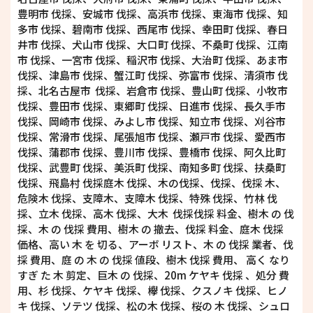
豊明市 伐採、安城市 伐採、高浜市 伐採、東海市 伐採、知
多市 伐採、碧南市 伐採、西尾市 伐採、幸田町 伐採、春日
井市 伐採、犬山市 伐採、大口町 伐採、不桑町 伐採、江南
市 伐採、一宮市 伐採、稲沢市 伐採、大治町 伐採、あま市
伐採、津島市 伐採、蟹江町 伐採、弥富市 伐採、清須市 伐
採、北名古屋市 伐採、岩倉市 伐採、豊山町 伐採、小牧市
伐採、豊田市 伐採、東郷町 伐採、日進市 伐採、長久手市
伐採、岡崎市 伐採、みよし市 伐採、知立市 伐採、刈谷市
伐採、常滑市 伐採、尾張旭市 伐採、瀬戸市 伐採、愛西市
伐採、蒲郡市 伐採、豊川市 伐採、豊橋市 伐採、阿久比町
伐採、武豊町 伐採、美浜町 伐採、南知多町 伐採、扶桑町
伐採、飛島村 伐採庭木 伐採、木の伐採、伐採、伐採 木、
危険木 伐採、支障木、支障木 伐採、特殊 伐採、竹林 伐
採、立木 伐採、高木 伐採、大木 伐採伐採 料金、樹木 の 伐
採、木 の 伐採 費用、樹木 の 撤去、伐採 料金、庭木 伐採
価格、高い 木 を 切る、アーボ リスト、木 の 伐採 業者、伐
採 費用、庭 の 木 の 伐採 値段、樹木 伐採 費用、 高く なり
すぎ た 木 剪定、巨木 の 伐採、20m ケヤキ 伐採 、処分 費
用、杉 伐採、ケヤキ 伐採、欅 伐採、クスノキ 伐採、ヒノ
キ 伐採、ソテツ 伐採、松の木 伐採、桜の 木 伐採、シュロ