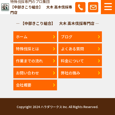
特殊伐採専門のプロ集団
【中部きこり組合】 大木 高木伐採専
門店
— 【中部きこり組合】 大木 高木伐採専門店 —
ホーム
ブログ
特殊伐採とは
よくある質問
作業までの流れ
料金について
お問い合わせ
弊社の強み
会社概要
Copyright 2024 ハラダワークス Inc. All Rights Reserved.