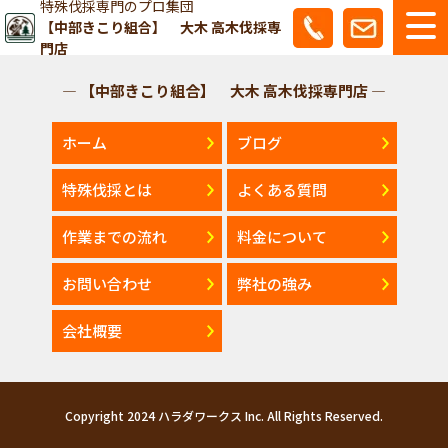
特殊伐採専門のプロ集団
【中部きこり組合】 大木 高木伐採専
門店
— 【中部きこり組合】 大木 高木伐採専門店 —
ホーム
ブログ
特殊伐採とは
よくある質問
作業までの流れ
料金について
お問い合わせ
弊社の強み
会社概要
Copyright 2024 ハラダワークス Inc. All Rights Reserved.