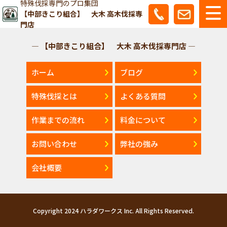
特殊伐採専門のプロ集団
【中部きこり組合】 大木 高木伐採専
門店
— 【中部きこり組合】 大木 高木伐採専門店 —
ホーム
ブログ
特殊伐採とは
よくある質問
作業までの流れ
料金について
お問い合わせ
弊社の強み
会社概要
Copyright 2024 ハラダワークス Inc. All Rights Reserved.