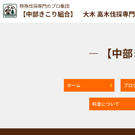
特殊伐採専門のプロ集団
【中部きこり組合】 大木 高木伐採専
— 【中
ホーム
ブロ
料金について