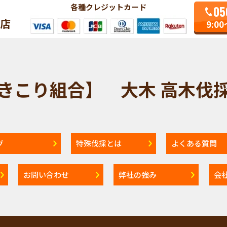
各種クレジットカード
05
門店
9:0
部きこり組合】 大木 高木伐採
グ
特殊伐採とは
よくある質問
お問い合わせ
弊社の強み
会