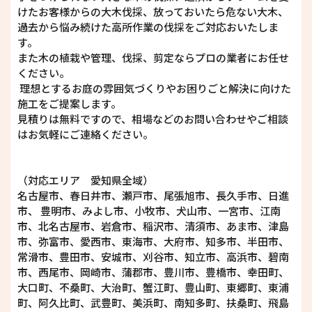
けたお客様からの大木伐採、放っておいたら危ない大木、
過去から悩み続けた高所作業の伐採をご対応おいたしま
す。
また木の植栽や管理、伐採、剪定ならプロの業者にお任せ
ください。
理想とするお庭の雰囲気づくりやお困りごと解決に向けた
施工をご提案します。
見積りは無料ですので、相場などのお問い合わせやご相談
はお気軽にご連絡ください。
（対応エリア 愛知県全域）
名古屋市、春日井市、瀬戸市、尾張旭市、長久手市、日進
市、 豊明市、みよし市、小牧市、犬山市、一宮市、江南
市、北名古屋市、岩倉市、稲沢市、清須市、あま市、津島
市、弥富市、愛西市、東海市、大府市、知多市、半田市、
常滑市、豊田市、安城市、刈谷市、知立市、高浜市、碧南
市、西尾市、岡崎市、蒲郡市、豊川市、豊橋市、幸田町、
大口町、不桑町、大治町、蟹江町、豊山町、東郷町、東浦
町、阿久比町、武豊町、美浜町、南知多町、扶桑町、飛島