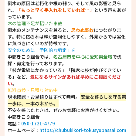
倒木の原因は老朽化や根の弱り、そして風の影響と見ら
れ、
「もっと早く手入れをしていれば…」
という声もあが
っています。
木の管理不足が招いた事故
樹木のメンテナンスを怠ると、
思わぬ事故
につながりま
す。特に桜の木は幹が空洞化しやすく、外見からでは劣化
に気づきにくいのが特徴です。
安全のために「予防的な剪定」を
中部きこり組合
では、
名古屋市を中心に愛知県全域
で伐
採・剪定を行っております。
「枝が電線にかかっている」「隣家に枝が伸びてきてい
る」など、
気になるサインがあれば早めにご相談くださ
い
。
無料点検・見積り対応中
現地確認・お見積りは
すべて無料
。
安全な暮らしを守る第
一歩は、一本の木から。
不安を感じたときは、ぜひお気軽にお声がけください。
中部きこり組合
電話：
050-1721-4779
ホームページ：
https://chubukikori-tokusyubassai.com