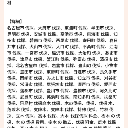
村
【詳細】
名古屋市 伐採、大府市 伐採、東浦町 伐採、半田市 伐採、
豊明市 伐採、安城市 伐採、高浜市 伐採、東海市 伐採、知
多市 伐採、碧南市 伐採、西尾市 伐採、幸田町 伐採、春日
井市 伐採、犬山市 伐採、大口町 伐採、不桑町 伐採、江南
市 伐採、一宮市 伐採、稲沢市 伐採、大治町 伐採、あま市
伐採、津島市 伐採、蟹江町 伐採、弥富市 伐採、清須市 伐
採、北名古屋市 伐採、岩倉市 伐採、豊山町 伐採、小牧市
伐採、豊田市 伐採、東郷町 伐採、日進市 伐採、長久手市
伐採、岡崎市 伐採、みよし市 伐採、知立市 伐採、刈谷市
伐採、常滑市 伐採、尾張旭市 伐採、瀬戸市 伐採、愛西市
伐採、蒲郡市 伐採、豊川市 伐採、豊橋市 伐採、阿久比町
伐採、武豊町 伐採、美浜町 伐採、南知多町 伐採、扶桑町
伐採、飛島村 伐採庭木 伐採、木の伐採、伐採、伐採 木、
危険木 伐採、支障木、支障木 伐採、特殊 伐採、竹林 伐
採、立木 伐採、高木 伐採、大木 伐採伐採 料金、樹木 の 伐
採、木 の 伐採 費用、樹木 の 撤去、伐採 料金、庭木 伐採