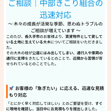
ご相談｜中部きこり組合の
迅速対応
〜 木々の成長が活発な季節、思わぬトラブルの
ご相談が増えています 〜
このたび、
長久手市
のお客様より、
賃貸物件として貸して
いる土地に生えている大木
についてご相談をいただきまし
た。
その大木の枝が
公道にはみ出してしまい、通行人や車両の
通行に支障
をきたしているとのことで、
近隣から苦情
が寄
せられているとのことでした。
お客様の「急ぎたい」に応える、迅速な見積
もり対応
「とにかく早く対応してほしい」とのご要望を受け、
すぐ
に現地を確認し、当日中にお見積もりを提出
しました。