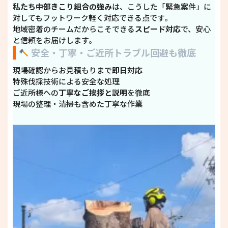
私たち中部きこり組合の強み
は、こうした「緊急案件」に
対してもフットワーク軽く対応できる点です。
地域密着のチームだからこそできる
スピード対応
で、安心
と信頼をお届けします。
安全・丁寧・ご近所トラブル回避も徹底
現場確認からお見積もりまで
即日対応
特殊伐採技術による安全な処理
ご近所様への
丁寧なご挨拶と説明
を徹底
現場の整理・清掃も含めた丁寧な作業